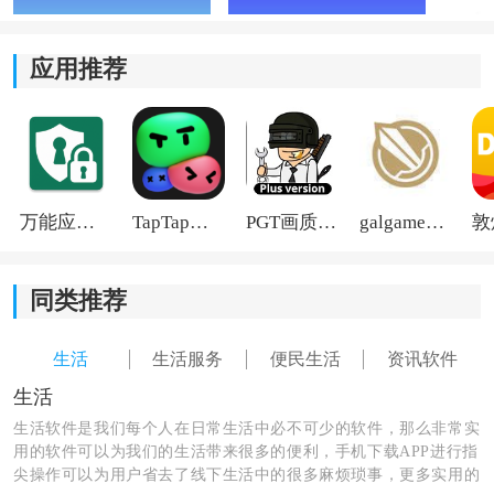
2、实时
视频
监控：
应用推荐
报警后还能联动摄像头查看现场画面，平时查看家中情
况也比较方便。监控数据会进行加密处理，使用时隐私
保护做得还不错。
3、电气数据监测：
万能应用隐藏
TapTap国际版2026
PGT画质助手旧版
galgame游戏盒子2026
家里一些电器运行状态可以直接在线查看，像电流、电
压这些数据都会实时更新。平时排查安全隐患的时候会
更直观一些。
同类推荐
4、在线知识
学习
：
生活
生活服务
便民生活
资讯软件
生活
里面整理了不少消防知识内容，包括文章、案例和安全
生活软件是我们每个人在日常生活中必不可少的软件，那么非常实
技巧。平时有空看看，遇到突发情况时至少能知道该怎
用的软件可以为我们的生活带来很多的便利，手机下载APP进行指
么处理。
尖操作可以为用户省去了线下生活中的很多麻烦琐事，更多实用的