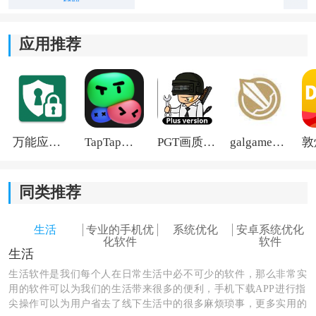
2、智能WiFi优化：
应用推荐
里面自带WiFi检测和网络优化功能，信号不好时会给出
对应建议。平时网络不稳定的时候，直接一键检测会省
下不少排查时间。
3、
安全
与存储扩展：
万能应用隐藏
TapTap国际版2026
PGT画质助手旧版
galgame游戏盒子2026
除了网络安全检测之外，还能管理USB存储设备。家里
有移动硬盘或者U盘连接路由器时，查看和备份文件会方
便很多。
同类推荐
4、访客网络与家长控制：
生活
专业的手机优
系统优化
安卓系统优化
化软件
软件
生活
支持单独创建访客WiFi，朋友来家里时不用直接分享主
网络密码。家长控制功能也比较实用，可以限制孩子上
生活软件是我们每个人在日常生活中必不可少的软件，那么非常实
用的软件可以为我们的生活带来很多的便利，手机下载APP进行指
网时间和访问内容。
尖操作可以为用户省去了线下生活中的很多麻烦琐事，更多实用的