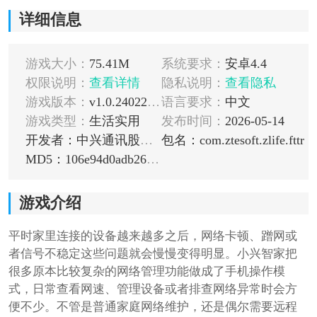
详细信息
游戏大小：
75.41M
系统要求：
安卓4.4
权限说明：
查看详情
隐私说明：
查看隐私
游戏版本：
v1.0.24022901.0
语言要求：
中文
游戏类型：
生活实用
发布时间：
2026-05-14
开发者：中兴通讯股份有限公司
包名：com.ztesoft.zlife.fttr
MD5：106e94d0adb2646795767b9dfa783b92
游戏介绍
平时家里连接的设备越来越多之后，网络卡顿、蹭网或
者信号不稳定这些问题就会慢慢变得明显。小兴智家把
很多原本比较复杂的网络管理功能做成了手机操作模
式，日常查看网速、管理设备或者排查网络异常时会方
便不少。不管是普通家庭网络维护，还是偶尔需要远程