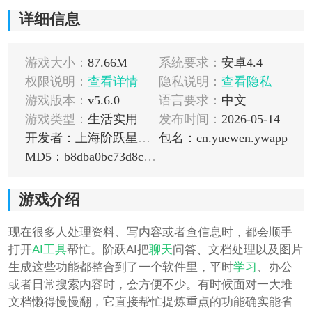
详细信息
游戏大小：
87.66M
系统要求：
安卓4.4
权限说明：
查看详情
隐私说明：
查看隐私
游戏版本：
v5.6.0
语言要求：
中文
游戏类型：
生活实用
发布时间：
2026-05-14
开发者：上海阶跃星辰智能科技有限公司
包名：cn.yuewen.ywapp
MD5：b8dba0bc73d8ca7d21dc7fff7603ae8b
游戏介绍
现在很多人处理资料、写内容或者查信息时，都会顺手
打开
AI工具
帮忙。阶跃AI把
聊天
问答、文档处理以及图片
生成这些功能都整合到了一个软件里，平时
学习
、办公
或者日常搜索内容时，会方便不少。有时候面对一大堆
文档懒得慢慢翻，它直接帮忙提炼重点的功能确实能省