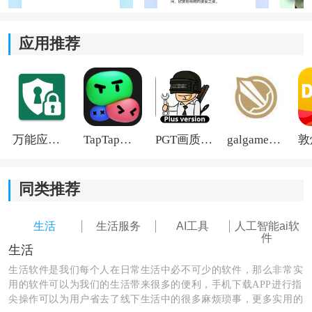
提问就可以。
应用推荐
2、多格式文件解析：
支持上传文档、图片以及表格内容，系统会自动整理重
点信息。平时处理长篇资料或者数据文件时，会比手动
翻阅轻松很多。
万能应用隐藏
TapTap国际版2026
PGT画质助手旧版
galgame游戏盒子2026
3、AI辅助创作：
除了文章内容生成之外，还能辅助写代码、整理文案，
同类推荐
甚至生成图片和短视频素材。很多创意类工作都能拿来
参考。
生活
生活服务
AI工具
人工智能ai软
件
生活
4、增强型视觉搜索：
生活软件是我们每个人在日常生活中必不可少的软件，那么非常实
用的软件可以为我们的生活带来很多的便利，手机下载APP进行指
支持直接
拍照
提问，很多植物、菜单或者图表内容都能
尖操作可以为用户省去了线下生活中的很多麻烦琐事，更多实用的
快速识别。平时遇到不认识的东西时，打开拍一下基本