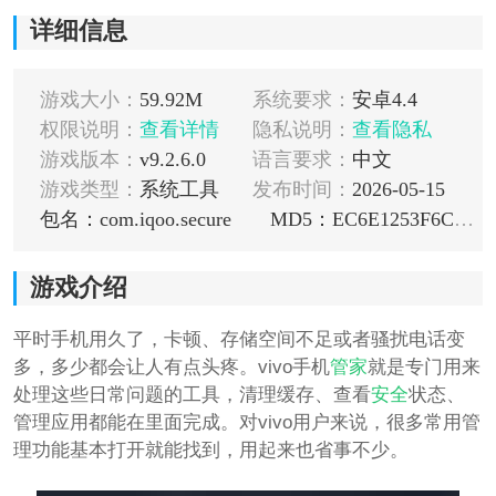
详细信息
游戏大小：
59.92M
系统要求：
安卓4.4
权限说明：
查看详情
隐私说明：
查看隐私
游戏版本：
v9.2.6.0
语言要求：
中文
游戏类型：
系统工具
发布时间：
2026-05-15
包名：com.iqoo.secure
MD5：EC6E1253F6C54161D99A2BA41336F495
游戏介绍
平时手机用久了，卡顿、存储空间不足或者骚扰电话变
多，多少都会让人有点头疼。vivo手机
管家
就是专门用来
处理这些日常问题的工具，清理缓存、查看
安全
状态、
管理应用都能在里面完成。对vivo用户来说，很多常用管
理功能基本打开就能找到，用起来也省事不少。