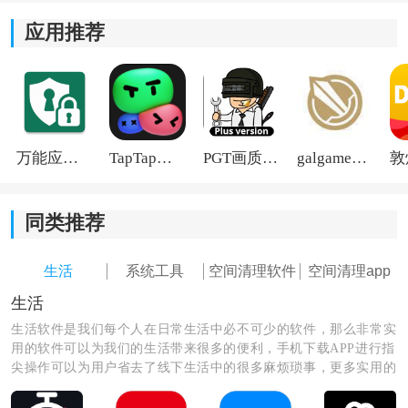
2、安全保护功能：
应用推荐
软件内提供病毒检测、骚扰电话识别以及风险提醒等功
能。平时接到陌生来电或者点开不熟悉链接时，系统也
会有一定提醒，使用起来会安心一些。
3、流量使用查看：
万能应用隐藏
TapTap国际版2026
PGT画质助手旧版
galgame游戏盒子2026
如果平时担心流量超额，可以在里面查看每个应用的使
用情况。还支持设置提醒，快到套餐上限时会提前通
同类推荐
知，避免不知不觉超出流量。
生活
系统工具
空间清理软件
空间清理app
4、应用统一管理：
生活
生活软件是我们每个人在日常生活中必不可少的软件，那么非常实
手机里的软件比较多时，可以直接集中查看安装记录，
用的软件可以为我们的生活带来很多的便利，手机下载APP进行指
不需要一个个翻页面。平时卸载不常用软件或者清理安
尖操作可以为用户省去了线下生活中的很多麻烦琐事，更多实用的
装包，也会方便很多。
生活软件尽在这里，快来看看吧！