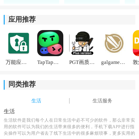
2、定时与场景设置：
应用推荐
如果不想每天手动开关灯或者记喂食时间，可以提前设
置自动任务。比如固定时间开灯、喂鱼，或者让不同设
备按顺序运行，养鱼会轻松很多。
3、运行状态查看：
万能应用隐藏
TapTap国际版2026
PGT画质助手旧版
galgame游戏盒子2026
设备工作状态会直接显示在页面里，平时外出时也能顺
手看一下。养鱼过程中有什么变化，还能记录下来，方
便后面观察。
同类推荐
生活
生活服务
生活
生活软件是我们每个人在日常生活中必不可少的软件，那么非常实
用的软件可以为我们的生活带来很多的便利，手机下载APP进行指
尖操作可以为用户省去了线下生活中的很多麻烦琐事，更多实用的