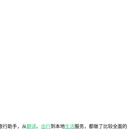
式旅行助手，从
翻译
、
出行
到本地
生活
服务，都做了比较全面的