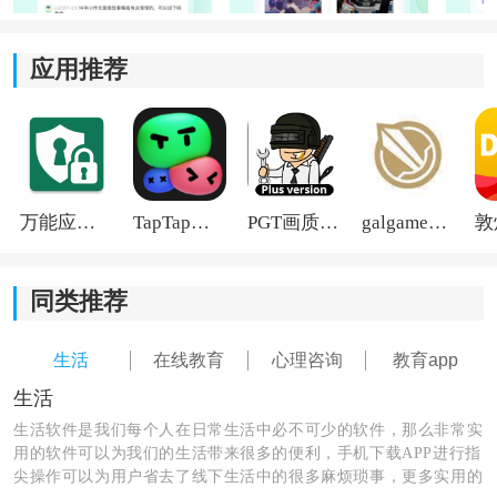
2、直播学习管理：
应用推荐
应用内提供直播日程安排，用户可提前查看开课时间，
合理规划学习节奏，避免错过重要直播课堂。
3、学习进度追踪：
平台会自动记录课程学习进度和完成情况，支持断点续
万能应用隐藏
TapTap国际版2026
PGT画质助手旧版
galgame游戏盒子2026
学，后续复习时也能更清楚地知道自己学到哪里。
4、离线学习模式：
同类推荐
课程
视频
和配套资料支持下载到本地，通勤、出差或网
生活
在线教育
心理咨询
教育app
络不稳定时，也能继续学习相关内容。
生活
5、资料题库集成：
生活软件是我们每个人在日常生活中必不可少的软件，那么非常实
用的软件可以为我们的生活带来很多的便利，手机下载APP进行指
尖操作可以为用户省去了线下生活中的很多麻烦琐事，更多实用的
平台配备与课程相关的习题和学习资料，用户可进行在