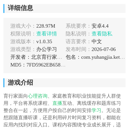
详细信息
游戏大小：
228.97M
系统要求：
安卓4.4
权限说明：
查看详情
隐私说明：
查看隐私
游戏版本：
v1.0.35
语言要求：
中文
游戏类型：
办公学习
发布时间：
2026-07-06
开发者：北京育行家教育科技有限公司
包名：com.yuhangjia.ketang
MD5：7FD5962EB658AE396D1DA0439BFDE3AD
游戏介绍
育行家面向
心理咨询
、家庭教育和职业技能提升人群使
用，平台将系统课程、
直播
互动、离线缓存和题库练习
整合在一起，方便用户按自己的时间安排
学习
。无论是
想跟随直播听课，还是利用碎片时间复习资料，都能在
应用内找到对应入口。课程内容围绕专业成长展开，适