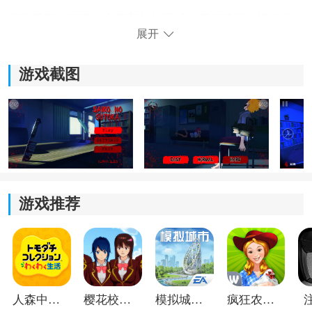
玩家需要在教室、走廊和储物区域中仔细搜寻，把道具
展开
和线索联系起来，才能逐步找到逃离校园的办法。
3、潜行核心：
游戏截图
保持安静很重要，病娇少女对声音和视线都很敏感。移
动路线、躲藏时机和开门
动作
，都可能影响是否被追
上。
4、难度分层：
游戏推荐
游戏提供不同难度选择，新手可以先熟悉地图和巡逻规
律，想要更强压迫感的玩家也能挑战更高难度。
5、环境互动：
教室、柜子和掩体都能用来躲避追击，合理利用场景物
人森中文版
樱花校园模拟器1.048.00中文版
模拟城市我是巿长联机版
疯狂农场3美国派19
件，能为寻找道具争取更多时间。