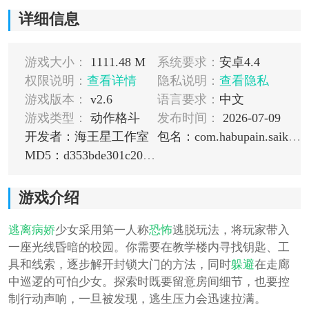
详细信息
游戏大小：
1111.48 M
系统要求：
安卓4.4
权限说明：
查看详情
隐私说明：
查看隐私
游戏版本：
v2.6
语言要求：
中文
游戏类型：
动作格斗
发布时间：
2026-07-09
开发者：海王星工作室
包名：com.habupain.saikonosutokapaid
MD5：d353bde301c20fa21ed309ffd86b7a58
游戏介绍
逃离病娇
少女采用第一人称
恐怖
逃脱玩法，将玩家带入
一座光线昏暗的校园。你需要在教学楼内寻找钥匙、工
具和线索，逐步解开封锁大门的方法，同时
躲避
在走廊
中巡逻的可怕少女。探索时既要留意房间细节，也要控
制行动声响，一旦被发现，逃生压力会迅速拉满。