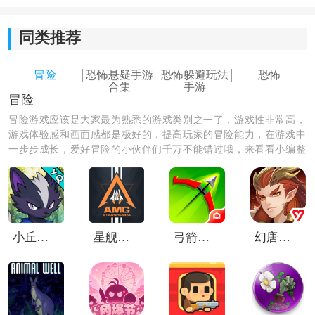
同类推荐
冒险
恐怖悬疑手游
恐怖躲避玩法
恐怖
合集
手游
冒险
冒险游戏应该是大家最为熟悉的游戏类别之一了，游戏性非常高，
游戏体验感和画面感都是极好的，提高玩家的冒险能力，在游戏中
一步步成长，爱好冒险的小伙伴们千万不能错过哦，来看看小编整
理的冒险游戏，总有一款适合你哦！
逃离病娇少女怎么玩：
1、逃离病娇少女安装完成后，进入主界面点击play，再
小丘妖怪
星舰纪元手游
弓箭传说小米版
幻唐志洪荒现世
选择合适的游戏模式即可开始体验。游戏提供普通、简
单、困难三种难度，新手可以先从较低难度熟悉流程。