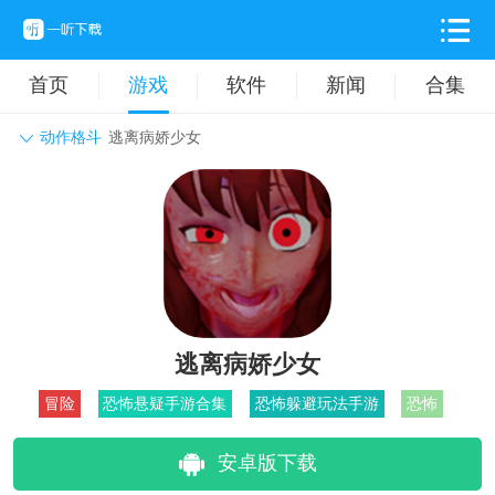
首页
游戏
软件
新闻
合集
动作格斗
逃离病娇少女
角色扮演
动作格斗
休闲益智
枪战射击
战争策略
卡牌对战
音乐舞蹈
模拟塔防
体育竞技
挂机养成
逃离病娇少女
冒险
恐怖悬疑手游合集
恐怖躲避玩法手游
恐怖
安卓版下载