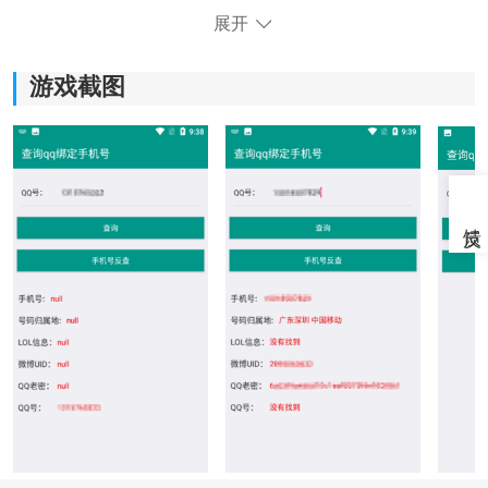
展开
q绑查询免费
工具怎么用｜三步快速完成查询操作
游戏截图
1、进入查询页面
打开免费Q绑查询系统网页，在首页找到查询输入框，进
入主功能界面后即可开始操作。
2、输入QQ账号
在指定输入栏中填写需要查询的QQ号码，确保信息输入
正确，避免因格式错误导致查询失败。
3、一键开始查询
点击“查询”按钮后系统将自动进行信息匹配，等待几秒即
可显示对应绑定结果，过程无需额外操作。