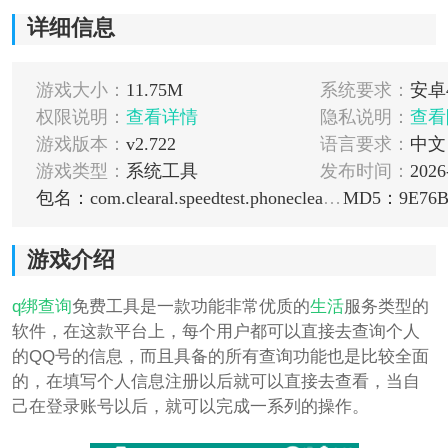
详细信息
游戏大小：
11.75M
系统要求：
安卓4
权限说明：
查看详情
隐私说明：
查看
游戏版本：
v2.722
语言要求：
中文
游戏类型：
系统工具
发布时间：
2026
包名：com.clearal.speedtest.phonecleaner.rambooster.memoryoptimizer.speedup
游戏介绍
q绑查询
免费工具是一款功能非常优质的
生活
服务类型的
软件，在这款平台上，每个用户都可以直接去查询个人
的QQ号的信息，而且具备的所有查询功能也是比较全面
的，在填写个人信息注册以后就可以直接去查看，当自
己在登录账号以后，就可以完成一系列的操作。