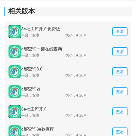
《q绑查询免费工具》软件优势：
相关版本
1.通过自己的手机号码就可以随时查询相关的一些关联账
号。
8e社工库开户免费版
查看
平台：安卓
大小：4.20M
2.而且平台上提供的功能都是完全免费的，不会有太多麻
烦的功能。
q绑查询一键在线查询
查看
平台：安卓
大小：4.20M
3.在修改密码的时候也是比较简单的，不需要任何繁琐的
步骤。
q绑查询3.0
查看
平台：安卓
大小：4.20M
q绑查询器
查看
平台：安卓
大小：4.20M
8e社工库开户
查看
平台：安卓
大小：4.20M
q绑查询8e数据库
查看
平台：安卓
大小：4.20M