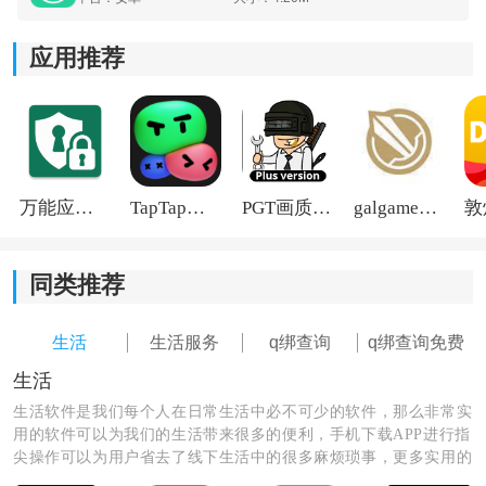
应用推荐
万能应用隐藏
TapTap国际版2026
PGT画质助手旧版
galgame游戏盒子2026
同类推荐
生活
生活服务
q绑查询
q绑查询免费
《q绑查询免费工具》功能介绍：
生活
1.而且在平台上也不会出现任何的病毒，使用起来更加的
方便。
生活软件是我们每个人在日常生活中必不可少的软件，那么非常实
用的软件可以为我们的生活带来很多的便利，手机下载APP进行指
尖操作可以为用户省去了线下生活中的很多麻烦琐事，更多实用的
2.查询出来的各种内容展示的效果都是特别的详细。
生活软件尽在这里，快来看看吧！