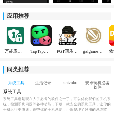
作为您专属的数据管理中心，它可以集中收纳、整理和
归档各类个人数据，包括日程安排、笔记备忘、账号信
应用推荐
息以及
生活记录
等。一个应用即可统一管理所有数字资
产，告别信息分散在多处的杂乱局面。
3、自主数据主权：
帮助您彻底摆脱商业平台的数据绑架与规则限制。从数
万能应用隐藏
TapTap国际版2026
PGT画质助手旧版
galgame游戏盒子2026
据的存储位置、服务的使用方式到内容的管理规则，全
部由您自己做主，不再受制于外部平台的限流、下架或
同类推荐
封号等约束。
lsfTB怎么使用
系统工具
生活记录
shizuku
安卓玩机必备
软件
1、软件需要配合shizuku进行运作使用。
系统工具
系统工具也是现在人手必备的软件之一了，可以优化我们的手机系
统，检测系统问题等各种功能，下载一款安全的系统工具，让你的
手机运行更快速，保护你的手机系统，小编整理了好用的系统软