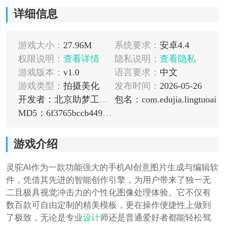
详细信息
游戏大小：
27.96M
系统要求：
安卓4.4
权限说明：
查看详情
隐私说明：
查看隐私
游戏版本：
v1.0
语言要求：
中文
游戏类型：
拍摄美化
发布时间：
2026-05-26
开发者：北京助梦工场科技有限公司
包名：com.edujia.lingtuoai
MD5：6f3765bccb449c3b672daf34676d34f9
游戏介绍
灵驼AI作为一款功能强大的手机AI创意图片生成与编辑软
件，凭借其先进的智能创作引擎，为用户带来了独一无
二且极具视觉冲击力的个性化图像处理体验。它不仅有
数百款可自由定制的精美模板，更在操作便捷性上做到
了极致，无论是专业
设计
师还是普通爱好者都能轻松驾