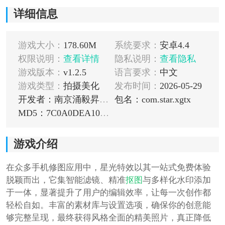
详细信息
游戏大小：
178.60M
系统要求：
安卓4.4
权限说明：
查看详情
隐私说明：
查看隐私
游戏版本：
v1.2.5
语言要求：
中文
游戏类型：
拍摄美化
发布时间：
2026-05-29
开发者：南京涌毅昇科技有限公司
包名：com.star.xgtx
MD5：7C0A0DEA10D75F29743F55047E34556B
游戏介绍
在众多手机修图应用中，星光特效以其一站式免费体验
脱颖而出，它集智能滤镜、精准
抠图
与多样化水印添加
于一体，显著提升了用户的编辑效率，让每一次创作都
轻松自如。丰富的素材库与设置选项，确保你的创意能
够完整呈现，最终获得风格全面的精美照片，真正降低