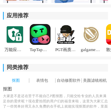
应用推荐
万能应用隐藏
TapTap国际版2026
PGT画质助手旧版
galgame游戏盒子2026
同类推荐
抠图
表情包
自动修图软件
美颜滤镜相机
抠图
大家是不是还在苦于不能自己P图抠图，只能交给专业的人员来满
2、进来后在首页可以看到一些基础的特效还有清爽的滤
足你的需求呢？现在爱拍照的用户们的福音来啦，这里为大家汇总
镜，点击立即制作，即可get同款
了一些简单好用又永久免费的在手机上就能实现抠图的软件，里面