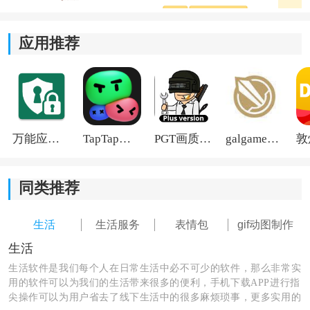
自动识别头像位置，并生成经典摸头动画效果，一键即
应用推荐
可完成动态图片制作。
2、动画参数调整：
支持自定义动画速度、动作幅度以及图片尺寸，让生成
效果更符合个人需求。
万能应用隐藏
TapTap国际版2026
PGT画质助手旧版
galgame游戏盒子2026
3、多格式素材导入：
同类推荐
兼容JPG、PNG等常见图片格式，同时支持导入网络图
片链接进行编辑。
生活
生活服务
表情包
gif动图制作
生活
4、多种格式导出：
生活软件是我们每个人在日常生活中必不可少的软件，那么非常实
用的软件可以为我们的生活带来很多的便利，手机下载APP进行指
生成后的作品可保存为GIF、PNG或WEBP格式，方便在
尖操作可以为用户省去了线下生活中的很多麻烦琐事，更多实用的
不同平台使用。