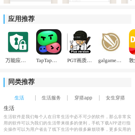
录入衣物后，系统会根据现有单品生成不同风格的搭配
应用推荐
方案，还能通过虚拟试穿功能提前查看整体效果，减少
反复试衣的麻烦。
3、穿搭
日历
管理：
每天的穿搭记录都会保存在日历中，查看历史搭配时更
万能应用隐藏
TapTap国际版2026
PGT画质助手旧版
galgame游戏盒子2026
加直观，也方便了解自己平时更偏爱哪些穿衣风格。
4、数据统计洞察：
同类推荐
软件会根据衣物使用情况生成对应数据记录，帮助了解
生活
生活服务
穿搭app
女生穿搭
购买频率、闲置比例以及穿着习惯，为后续购衣提供参
生活
考。
生活软件是我们每个人在日常生活中必不可少的软件，那么非常实
用的软件可以为我们的生活带来很多的便利，手机下载APP进行指
尖操作可以为用户省去了线下生活中的很多麻烦琐事，更多实用的