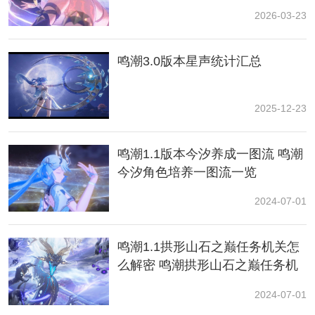
2026-03-23
看应该是个火C，从她的立绘上也没看出武器，大概率会
是一个远程火法，输出手法应该会比较简单，对操作的
要求不是特别高，属于易上手的数值怪。
鸣潮3.0版本星声统计汇总
今汐
2025-12-23
鸣潮1.1版本今汐养成一图流 鸣潮
今汐角色培养一图流一览
2024-07-01
鸣潮1.1拱形山石之巅任务机关怎
么解密 鸣潮拱形山石之巅任务机
关解密攻略
作为“今令尹”的她有着最高的职权，但同时也肩负着沉重
2024-07-01
的责任。但是无论前路如何的艰险，她也将竭尽全力，