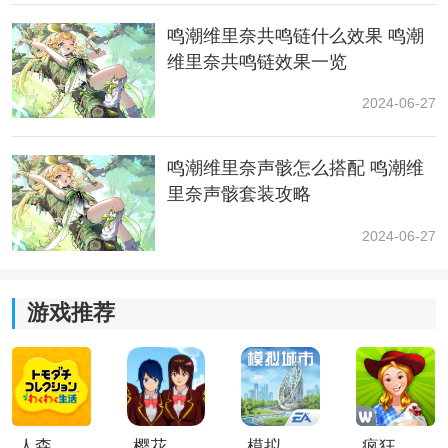
在风雪之中为开辟人类的未来。作为“岁主”的共鸣者，今
鸣潮维里奈共鸣链什么效果 鸣潮
汐也可以驾驭和“角”一样的力量，异能力似乎是与“冰或
维里奈共鸣链效果一览
者雷”相关的，可以将春芒作雪，并流转万物，看上去似
乎是一个增伤辅助。长离是今汐的老师，
剧情
里两人还
2024-06-27
有过通讯对话，但没有正式露过脸。如今这师徒二人同
时登场，作为鸣潮1.1版本上下半卡池的限定角色。
鸣潮维里奈声骸怎么搭配 鸣潮维
吟霖
里奈声骸套装攻略
吟霖和忌炎都是公测首发限定卡池里的角色，忌炎其实
2024-06-27
大家在内测中体验得都挺多的了，吟霖则是大家接触比
较少的角色。她曾经是巡尉，成熟且深藏不露，利用手
里的
资源
去调查那些大家看不见的罪恶，虽然外表看似
游戏推荐
孤傲，但只要你能获得她足够的信任，你就会看到藏在
外表下的坚强又善良的内心。游戏中她可以召唤傀儡，
利用雷电丝线来操控傀儡，使出雷电攻击，雷电化成的
锁链即可以将敌人捕获，同时打出高额伤害。
人森中文版
樱花校园模拟器1.048.00中文版
模拟城市我是巿长联机版
疯狂农场3美国派19