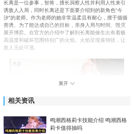
长离是一位参事，智将，擅长洞察人性并利用人性来引
诱敌人入局，同时长离还是下面要介绍到的新角色“今
汐”的老师。作为老师的她非常温柔且有耐心，擅于循循
善诱。为了能达成自己的目标，亲身入局与时间、毁灭
展开博弈。在官方的介绍中了解到长离能催生出有着极
高温度和破坏范围特别广的火焰。火焰呈现雀翎状，让
敌人无处可逃。
展开
相关资讯
鸣潮西格莉卡技能介绍 鸣潮西格
莉卡值得抽吗
而且是作为鸣潮1.1版本卡池下半卡池中的角色，综合来