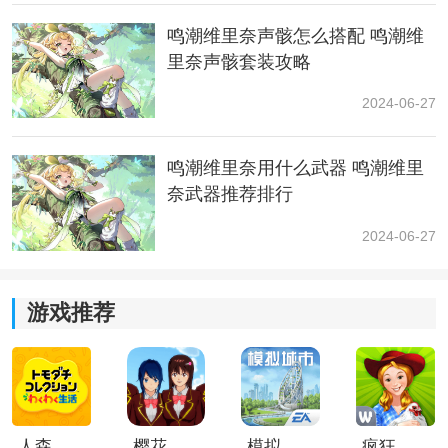
鸣潮维里奈声骸怎么搭配 鸣潮维
里奈声骸套装攻略
2024-06-27
鸣潮维里奈用什么武器 鸣潮维里
奈武器推荐排行
2024-06-27
5.继续跟光线到刚才点亮的机关柱处，还是需要完成声骸
挑战：
游戏推荐
人森中文版
樱花校园模拟器1.048.00中文版
模拟城市我是巿长联机版
疯狂农场3美国派19