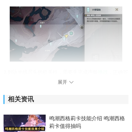
2.到达光线尽头的机关柱，需要先完成声骸
挑战
，正确答
案如下：
展开
相关资讯
鸣潮西格莉卡技能介绍 鸣潮西格
莉卡值得抽吗