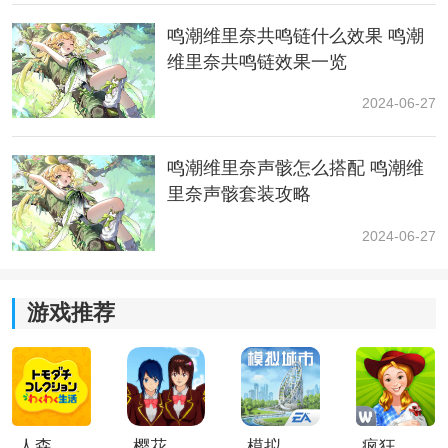
鸣潮维里奈共鸣链什么效果 鸣潮
鸣潮攻略大全
维里奈共鸣链效果一览
角色养成
任务攻略
虎
无名
2024-06-27
沉没的
口
宗师
安可
卡卡罗
维里奈
历史
山
的日
脉
记
鸣潮维里奈声骸怎么搭配 鸣潮维
咕
里奈声骸套装攻略
当月光
出工
技
配
技
配
技
声
配
咕
声骸
声骸
照进森
日的
2024-06-27
能
队
能
队
能
骸
队
河
林
厄运
豚
无
共
游戏推荐
武
共鸣
养
武
共鸣
养
武
养
嘤鸣初
人
今州
鸣
器
链
成
器
链
成
器
成
相召
应
刊物
链
答
拍
永不消
忆
一触
秋水
忌炎
秧秧
逝的琴
今
即炸
人森中文版
樱花校园模拟器1.048.00中文版
模拟城市我是巿长联机版
疯狂农场3美国派19