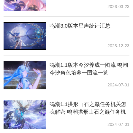
增加攻击力。
2026-03-23
队伍二
鸣潮3.0版本星声统计汇总
秧秧+主C+奶妈
2025-12-23
鸣潮1.1版本今汐养成一图流 鸣潮
今汐角色培养一图流一览
2024-07-01
小编结语：
鸣潮1.1拱形山石之巅任务机关怎
秧秧作为一个气动属性的输出角色，在游戏的阵容搭配
么解密 鸣潮拱形山石之巅任务机
中应该选择一些具有协助治疗的角色，如维里奈或白
关解密攻略
芷，再选择一些可以为团队增加功能性和稳定输出的角
2024-07-01
色。