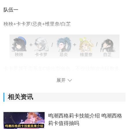
队伍一
秧秧+卡卡罗/忌炎+维里奈/白芷
卡卡罗属于雷系主C输出型角色，不仅技能攻击段数多，
而且大招还能强化普通攻击。
展开
忌炎是目前游戏中的最强输出角色，大招状态下还能增
相关资讯
加普攻的伤害范围。
维里奈是辅助型角色，可以提高队伍的续航能力。
鸣潮西格莉卡技能介绍 鸣潮西格
莉卡值得抽吗
白芷比较容易获取，
适合平民
玩家，可以为队友回血和