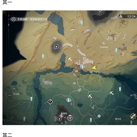
其一
其二