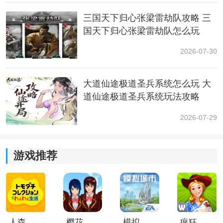
三国天下归心张梁雷劫队攻略 三
国天下归心张梁雷劫队怎么玩
2026-07-30
大道仙途极道圣兵系统怎么玩 大
道仙途极道圣兵系统玩法攻略
2026-07-29
游戏推荐
3、鸣潮官方
社区
的库街区
活动时间：2024年5月16日~5月23日23点59分
人森中文版
樱花校园模拟器1.048.00中文版
模拟城市我是巿长联机版
疯狂农场3美国派19