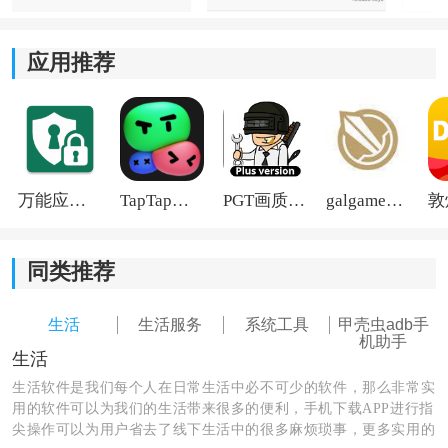
2、应用与文件管理：
软件支持管理后台应用和手机文件，平时清理缓存、整
应用推荐
理存储空间或者批量处理文件时会比较省事。一些重要
内容也能进行加密保存，避免误删。
3、ADB指令安装：
万能应用隐藏
TapTap国际版2026
PGT画质助手旧版
galgame游戏盒子2026
不少用户使用它，主要还是看中ADB相关功能。通过
ADB方式安装APK后，一些受系统限制的应用也能顺利完
成安装，对于喜欢研究安卓系统的人来说会实用很多。
同类推荐
4、智能指令保存：
生活
生活服务
系统工具
甲壳虫adb手
机助手
经常使用的ADB命令会自动记录下来，下次不需要重新
生活
输入。平时重复调试设备或者安装应用时，操作效率会
生活软件是我们每个人在日常生活中必不可少的软件，那么非常实
高不少。
用的软件可以为我们的生活带来很多的便利，手机下载APP进行指
尖操作可以为用户省去了线下生活中的很多麻烦琐事，更多实用的